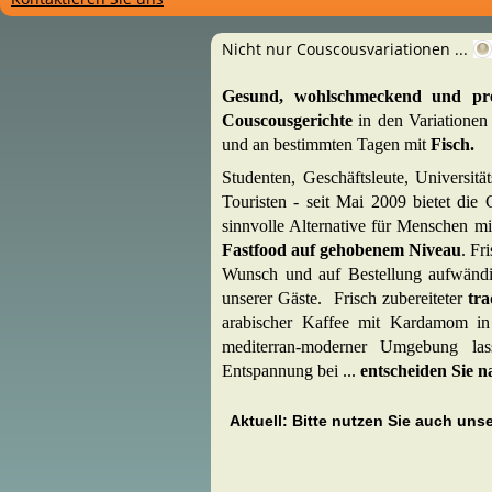
Nicht nur Couscousvariationen ...
Gesund, wohlschmeckend und preis
Couscousgerichte
in den Variatione
und an bestimmten Tagen mit
Fisch.
Studenten, Geschäftsleute, Universit
Touristen - seit Mai 2009 bietet die
sinnvolle Alternative für Menschen mi
Fastfood auf gehobenem Niveau
.
F
r
Wunsch
und auf Bestellung aufwänd
unserer Gäste
.
Frisch zubereiteter
tra
arabischer Kaffee mit Kardamom i
mediterran-moderner Umgebung la
Entspannung bei ...
entscheiden Sie n
Aktuell: Bitte nutzen Sie auch unse