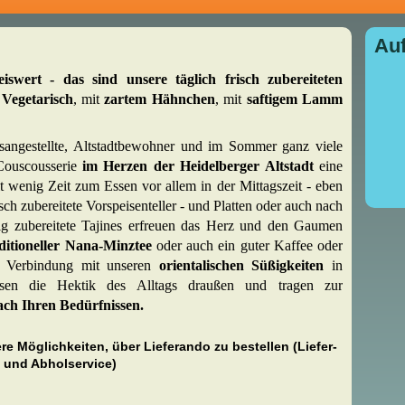
Auf
wert - das sind unsere täglich frisch zubereiteten
n
Vegetarisch
, mit
zartem Hähnchen
, mit
saftigem Lamm
ätsangestellte, Altstadtbewohner und im Sommer ganz viele
 Couscousserie
im Herzen der Heidelberger Altstadt
eine
t wenig Zeit zum Essen vor allem in der Mittagszeit - eben
isch zubereitete Vorspeisenteller - und Platten oder auch nach
ig zubereitete Tajines erfreuen das Herz und den Gaumen
ditioneller Nana-Minztee
oder auch ein guter Kaffee oder
n Verbindung mit unseren
orientalischen Süßigkeiten
in
ssen die Hektik des Alltags draußen und tragen zur
ach Ihren Bedürfnissen.
re Möglichkeiten, über Lieferando zu bestellen (Liefer-
und Abholservice)