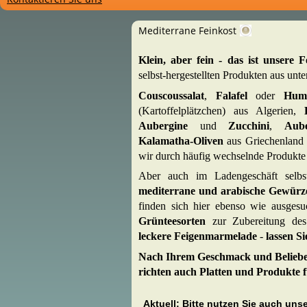
Mediterrane Feinkost
Klein, aber fein - das ist unsere F
selbst-hergestellten Produkten aus unt
Couscoussalat
,
Falafel
oder
Hu
(Kartoffelplätzchen) aus Algerien,
Aubergine
und
Zucchini
,
Aube
Kalamatha-Oliven
aus Griechenland 
wir durch häufig wechselnde Produkte
Aber auch im Ladengeschäft selbs
mediterrane und arabische Gewürz
finden sich hier ebenso wie ausges
Grünteesorten
zur Zubereitung des
leckere Feigenmarmelade
-
lassen Si
Nach Ihrem Geschmack und Belieben
richten auch Platten und Produkte f
Aktuell: Bitte nutzen Sie auch unse