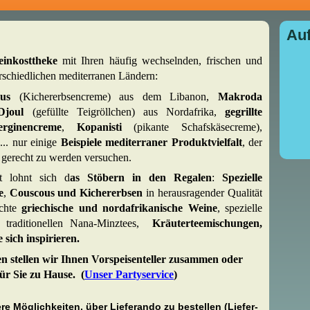
Auf
einkosttheke
mit Ihren häufig wechselnden, frischen und
erschiedlichen mediterranen Ländern:
mus
(Kichererbsencreme) aus dem Libanon,
Makroda
Djoul
(gefüllte Teigröllchen) aus Nordafrika,
gegrillte
rginencreme
,
Kopanisti
(pikante Schafskäsecreme),
... nur einige
Beispiele mediterraner Produktvielfalt
, der
 gerecht zu werden versuchen.
t lohnt sich d
as Stöbern in den Regalen
:
S
pezielle
e
,
Couscous und Kichererbsen
in herausragender Qualität
uchte
griechische und nordafrikanische Weine
, spezielle
 traditionellen Nana-Minztees,
Kräuterteemischungen,
e sich inspirieren.
 stellen wir Ihnen Vorspeisenteller zusammen oder
ür Sie zu Hause. (
Unser Partyservice
)
re Möglichkeiten, über Lieferando zu bestellen (Liefer-