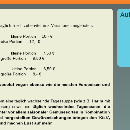
Auf
glich frisch zubereitet in 3 Variationen angeboten:
ine Portion 10,- €
on 12,- €
ine Portion 7,50 €
on 9,50 €
eine Portion 6,50 €
on 8,- €
absolut vegan ebenso wie die meisten Vorspeisen und
em eine täglich wechselnde Tagessuppe
(wie z.B. Harira
mit
rbsen) sowie ein
täglich wechselndes Tagesessen, die
ter vor allem saisonaler Gemüsesorten in Kombination
nd hergestellten Gewürzmischungen bringen den 'Kick',
und machen Lust auf mehr.