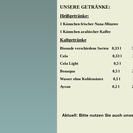
UNSERE GETRÄNKE:
Heißgetränke:
1 Kännchen frischer Nana-Minztee
1 Kännchen arabischer Kaffee
ab 
Kaltgetränke
Bionade verschiedene Sorten 0,33 l 3
Cola 0,33 l
2,
Cola Light 0,5 l 2,5
Bonaqua 0,5 l 2,0
Wasser ohne Kohlensäure 0,5 l 2
Ayran 0,2 l 2,00
Aktuell: Bitte nutzen Sie auch unse