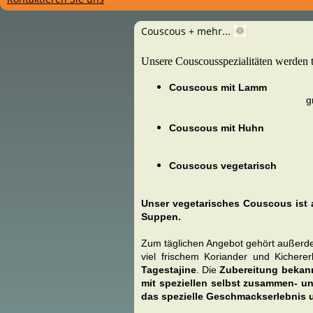
Couscous + mehr...
Unsere Couscousspezialitäten werden tä
Couscous mit Lamm
kle
große Porti
Couscous mit Huhn
kle
große Porti
Couscous vegetarisch
kl
große Porti
Unser vegetarisches Couscous ist 
Suppen.
Zum täglichen Angebot gehört außerd
viel frischem Koriander und Kichere
Tagestajine
.
Die
Zubereitung bekann
mit speziellen selbst zusammen- u
das spezielle Geschmackserlebnis 